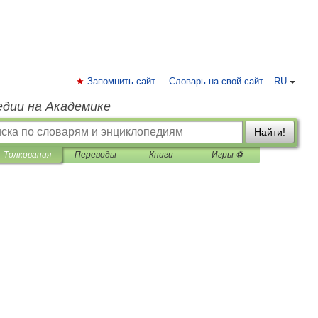
Запомнить сайт
Словарь на свой сайт
RU
едии на Академике
Найти!
Толкования
Переводы
Книги
Игры ⚽