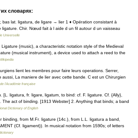
угих словарях:
e; bas lat. ligatura, de ligare → lier 1 ♦ Opération consistant à
e ligature. Chir. Nœud fait à l aide d un fil autour d un vaisseau
e Universelle
Ligature (music), a characteristic notation style of the Medieval
ature (musical instrument), a device used to attach a reed to the
Wikipedia
urgiens lient les membres pour faire leurs operations. Serrer,
nifie aussi, La maniere de lier avec cette bande. C est un Chirurgien
 de l'Académie française
 [L. ligatura, fr. ligare, ligatum, to bind: cf. F. ligature. Cf. {Ally},
1. The act of binding. [1913 Webster] 2. Anything that binds; a band
ional Dictionary of English
binding, from M.Fr. ligature (14c.), from L.L. ligatura a band,
GAMENT (Cf. ligament)). In musical notation from 1590s; of letters
ictionary