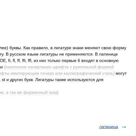
лее
)
буквы
.
Как
правило
,
в
лигатуре
знаки
меняют
свою
форму
ту
.
В
русском
языке
лигатуры
не
применяются
.
В
латинице
OE
,
fi
,
fl
,
ff
,
ffi
,
ffl
,
из
них
только
первые
6
входят
в
основную
ах
[
наклонное
начертание
шрифта
с
рукописной
формой
ифты
имитирующие
почерк
или
каллиграфический
стиль
]
могут
,
st
и
других
букв
.
Лигатуры
также
используются
для
ом
,
а
так
же
фирменный
знак
]
латиница