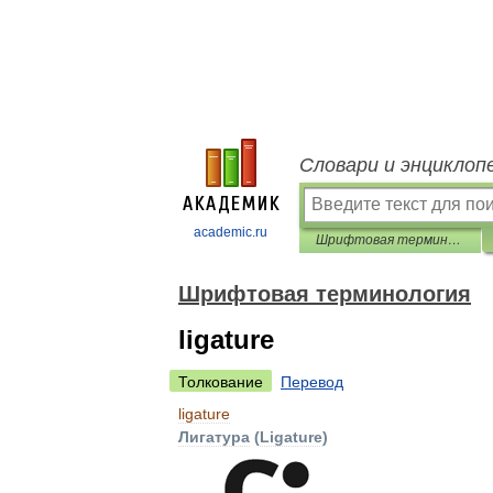
Словари и энциклоп
academic.ru
Шрифтовая терминология
Шрифтовая терминология
ligature
Толкование
Перевод
ligature
Лигатура
(
Ligature
)