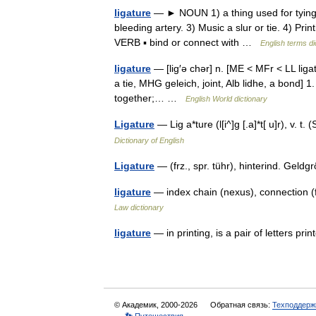
ligature
— ► NOUN 1) a thing used for tying so
bleeding artery. 3) Music a slur or tie. 4) Pri
VERB ▪ bind or connect with …
English terms di
ligature
— [lig′ə chər] n. [ME < MFr < LL ligat
a tie, MHG geleich, joint, Alb lidhe, a bond] 1
together;… …
English World dictionary
Ligature
— Lig a*ture (l[i^]g [.a]*t[ u]r), v. t
Dictionary of English
Ligature
— (frz., spr. tühr), hinterind. Gel
ligature
— index chain (nexus), connection (
Law dictionary
ligature
— in printing, is a pair of letters p
© Академик, 2000-2026
Обратная связь:
Техподдерж