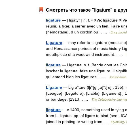
Смотреть что такое "ligature" в др
ligature
— [ ligatyr ] n. f. • XVe; ligadure XIV
réunir, à fixer, à serrer avec un lien. Faire un
(hémostase), d un cordon ou… …
Encyclopédi
Ligature
— may refer to: Ligature (medicine) 
and Renaissance periods of music history Lig
mouthpiece of a woodwind instrument… …
ligature
— Ligature. s. f. Bande dont les Chir
lascher la ligature. faire une ligature. Il sig
qui entend bien les ligatures.… …
Dictionnaire
Ligature
— Lig a*ture (l[i^]g [.a]*t[ u]r; 135), n.
{League}, {Legatura}, {Liable}, {Ligament}.] 
or bandage. [1913… …
The Collaborative Internat
ligature
— c.1400, something used in tying or 
from L. ligatus, pp. of ligare to bind (see LI
joined in printing or writing from …
Etymology d