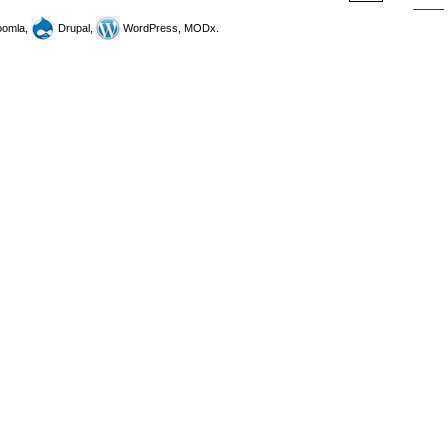
omla,
Drupal,
WordPress, MODx.