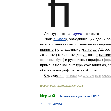
Лигатура
-
от
лат
.
ligare
–
связывать
.
Знак
(
символ
),
объединяющий
две
(
и
бо
по
отношению
к
самостоятельному
вариан
принято
9
стандартных
лигатур
ae
,
AE
,
oe
,
латинскую
кодировку
.
Кроме
того
,
в
курсив
строчных
букв
]
и
рукописных
шрифтах
[
шр
применяться
как
лигатуры
сочетания
as
,
ct
обозначения
дифтонгов
ae
,
AE
,
oe
,
OE
.
См
.
логотип
[
литера
со
слогом
или
слов
Шрифтовая
терминология
.
2013
.
Игры ⚽
Поможем сделать НИР
лигатура