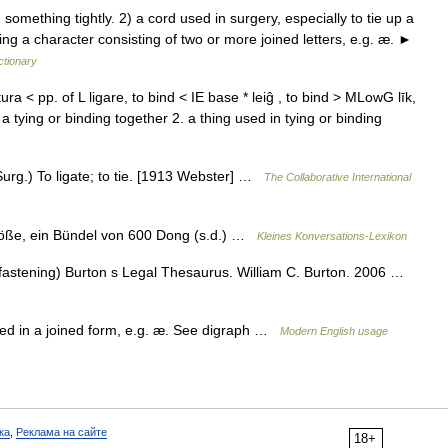
mething tightly. 2) a cord used in surgery, especially to tie up a
nting a character consisting of two or more joined letters, e.g. æ. ►
ctionary
ura < pp. of L ligare, to bind < IE base * leiĝ , to bind > MLowG līk,
. a tying or binding together 2. a thing used in tying or binding
. (Surg.) To ligate; to tie. [1913 Webster] …
The Collaborative International
dgröße, ein Bündel von 600 Dong (s.d.) …
Kleines Konversations-Lexikon
fastening) Burton s Legal Thesaurus. William C. Burton. 2006 …
rinted in a joined form, e.g. æ. See digraph …
Modern English usage
ка
,
Реклама на сайте
18+